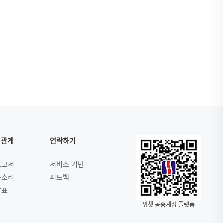
2
 관계
연락하기
보고서
서비스 기반
목소리
피드백
발표
위챗 공중계정 플랫폼