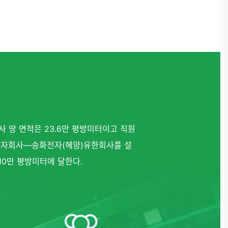
 땅 면적은 23.6만 평방미터이고 직원
사에 자회사—승화전자(혜양)유한회사를 설
10만 평방미터에 달한다.