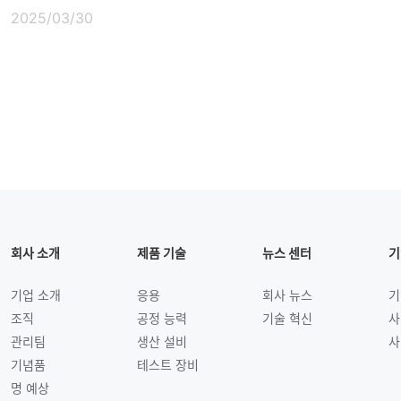
2025/03/30
회사 소개
제품 기술
뉴스 센터
기
기업 소개
응용
회사 뉴스
기
조직
공정 능력
기술 혁신
사
관리팀
생산 설비
사
기념품
테스트 장비
명 예상