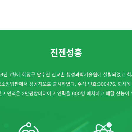
진젠성훙
6년 7월에 혜양구 담수진 신교촌 행성과학기술원에 설립되었고 회사
에 심교소창업판에서 성공적으로 출시하였다. 주식 번호:300476. 회
고 면적은 2만평방미터이고 인력을 600명 배치하고 매달 산능이 