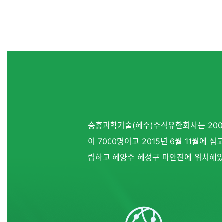
승홍과학기술(혜주)주식유한회사는 200
이 7000명이고 2015년 6월 11월
립하고 혜양주 혜성구 마안진에 위치해있