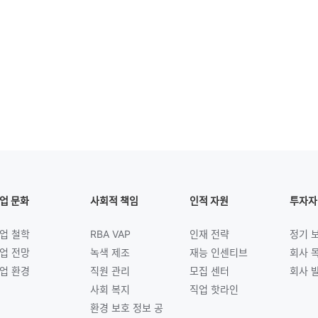
업 문화
사회적 책임
인적 자원
투자자
업 철학
RBA VAP
인재 전략
정기 
업 전망
녹색 제조
재능 인센티브
회사 
업 환경
직원 관리
모집 센터
회사 
사회 복지
직업 핫라인
환경 보호 정보 공