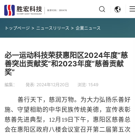
>
>
トップページ
ニュースリリース
企業ニュース
必一运动科技荣获惠阳区2024年度“慈
善突出贡献奖”和2023年度“慈善贡献
奖”
編集： 発表:
2024年12月20日
浏览:
1549
善行天下，慈润万物。为大力弘扬乐善好
施、守望相助的中华民族传统美德，宣传表彰
慈善先进典型，12月19日下午，惠阳区慈善总
会在惠阳区政府八楼会议室召开第二届第五次