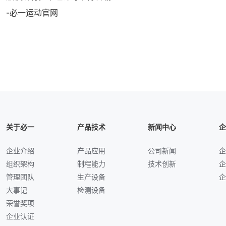
-必一运动官网
关于必一
产品技术
新闻中心
企
企业介绍
产品应用
公司新闻
企
组织架构
制程能力
技术创新
企
管理团队
生产设备
企
大事记
检测设备
荣誉奖项
企业认证