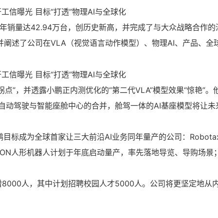
：全年销量达42.94万台，创历史新高，并完成了与大众战略合作的
并阐述了公司在VLA（视觉语言动作模型）、物理AI、产品、全
拐点”，并透露小鹏正内测优化的“第二代VLA”模型效果“惊艳”。
自动驾驶与智能座舱中心的合并，舱驾一体的AI基座模型将让未
目标成为全球首家让三大前沿AI业务同年量产的公司：Robota
代IRON人形机器人计划于年底启动量产，率先落地导览、导购场景
8000人，其中计划招聘校园人才5000人。公司将更坚定地从