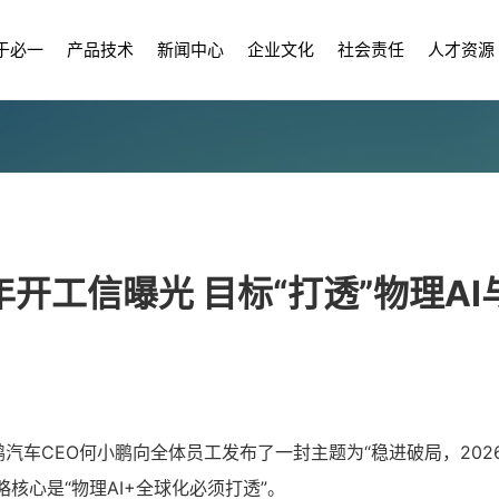
于必一
产品技术
新闻中心
企业文化
社会责任
人才资源
年开工信曝光 目标“打透”物理AI
，小鹏汽车CEO何小鹏向全体员工发布了一封主题为“稳进破局，202
核心是“物理AI+全球化必须打透”。